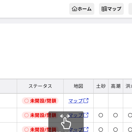
ホーム
マップ
ステータス
地図
土砂
高潮
洪
未開設/閉鎖
マップ
未開設/閉鎖
マップ
〇
〇
未開設/閉鎖
マップ
〇
〇