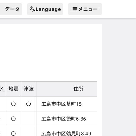
データ
Language
メニュー
水
地震
津波
住所
〇
〇
広島市中区基町15
〇
〇
広島市中区袋町6-36
〇
〇
広島市中区鶴見町8-49